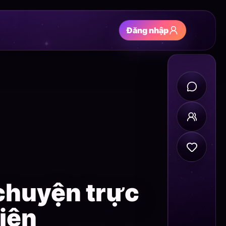
Đăng nhập
chuyện trực
iện