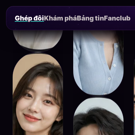
Ghép đôi
Khám phá
Bảng tin
Fanclub
Aoi
Minjun